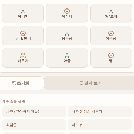
아버지
어머니
형/오빠
누나/언니
남동생
여동생
배우자
아들
딸
초기화
결과 보기
자주 찾는 관계
사촌 (큰아버지 아들)
사촌 동생의 배우자
외삼촌
이모부