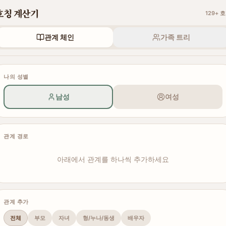
호칭 계산기
129
+ 
관계 체인
가족 트리
나의 성별
남성
여성
관계 경로
아래에서 관계를 하나씩 추가하세요
관계 추가
전체
부모
자녀
형/누나/동생
배우자